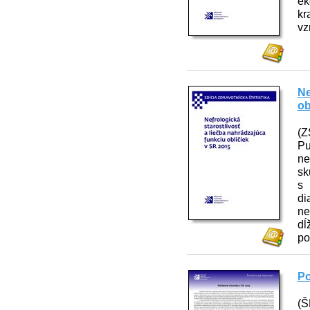
ek
kr
vz
Ne
ob
(Z
Pu
ne
sk
s 
di
ne
dĺ
po
Po
(Š