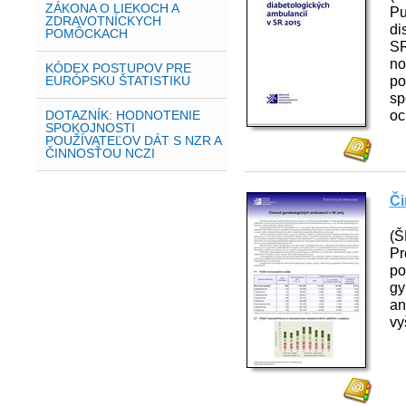
ZÁKONA O LIEKOCH A
Pu
ZDRAVOTNÍCKYCH
di
POMÔCKACH
SR
no
KÓDEX POSTUPOV PRE
po
EURÓPSKU ŠTATISTIKU
sp
oc
DOTAZNÍK: HODNOTENIE
SPOKOJNOSTI
POUŽÍVATEĽOV DÁT S NZR A
ČINNOSŤOU NCZI
Či
(Š
Pr
po
gy
an
vy