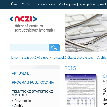
Úvod
O nás
Tlačové správy
Publikujeme
Spolupráce a projek
Home
>
Štatistické výstupy
>
Tematické štatistické výstupy
>
Archív
2015
AKTUÁLNE
Či
49
PROGRAM PUBLIKOVANIA
(Š
TEMATICKÉ ŠTATISTICKÉ
Št
VÝSTUPY
di
Prezentácie
oc
Archív