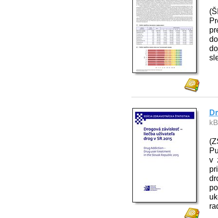
(Š
Pr
pr
do
do
sl
Dr
kB
(Z
Pu
v 
pr
dr
po
uk
ra