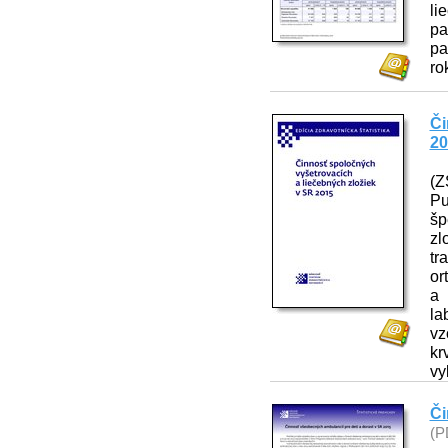
li
pa
pa
ro
Či
20
(Z
Pu
šp
zl
tr
or
a 
la
vz
kr
vy
Či
(P