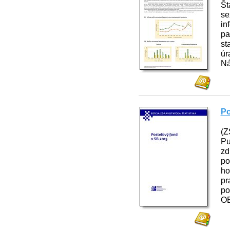
Št
se
in
pa
st
úr
Ná
Po
(Z
Pu
zd
po
ho
pr
po
O