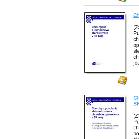
Ch
(Z
Pu
ch
op
sl
ch
je
Ch
SR
(Z
Pu
ch
po