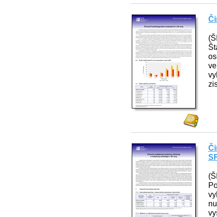
Či
(Š
Št
os
ve
vy
zi
Či
SR
(Š
Po
vy
nu
vy