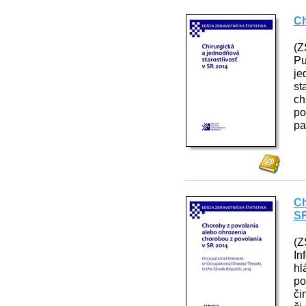
Ch
(Z
Pu
je
st
ch
po
pa
Ch
SR
(Z
In
hl
po
či