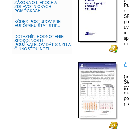
ZÁKONA O LIEKOCH A
Pu
ZDRAVOTNÍCKYCH
di
POMÔCKACH
SR
po
KÓDEX POSTUPOV PRE
EURÓPSKU ŠTATISTIKU
uv
in
DOTAZNÍK: HODNOTENIE
sp
SPOKOJNOSTI
me
POUŽÍVATEĽOV DÁT S NZR A
ČINNOSŤOU NCZI
Či
(Š
Št
gy
me
po
pr