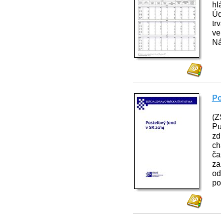
hl
Úd
tr
ve
Ná
Po
(Z
Pu
zd
ch
ča
za
od
po