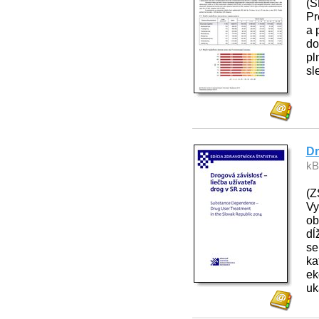
(Š
Pr
a 
do
pl
sl
Dr
kB
(Z
Vy
ob
dĺ
se
ka
ek
uk