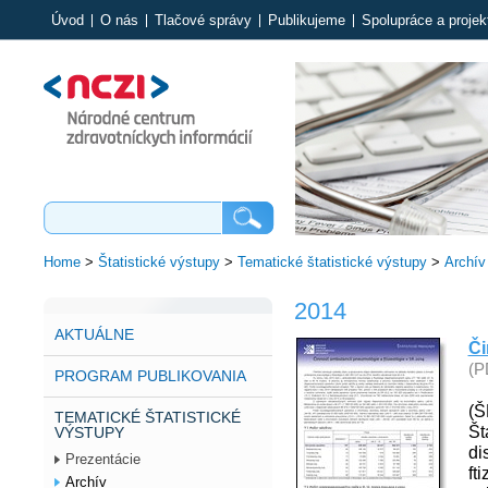
Úvod
O nás
Tlačové správy
Publikujeme
Spolupráce a projek
Home
>
Štatistické výstupy
>
Tematické štatistické výstupy
>
Archív
2014
AKTUÁLNE
Či
(P
PROGRAM PUBLIKOVANIA
(Š
TEMATICKÉ ŠTATISTICKÉ
Š
VÝSTUPY
di
Prezentácie
ft
Archív