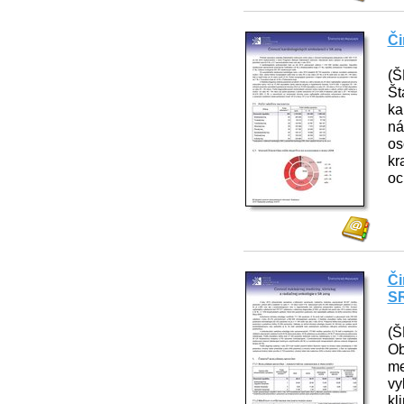
Či
(Š
Št
ka
ná
os
kr
oc
Či
SR
(Š
Ob
me
vy
kl