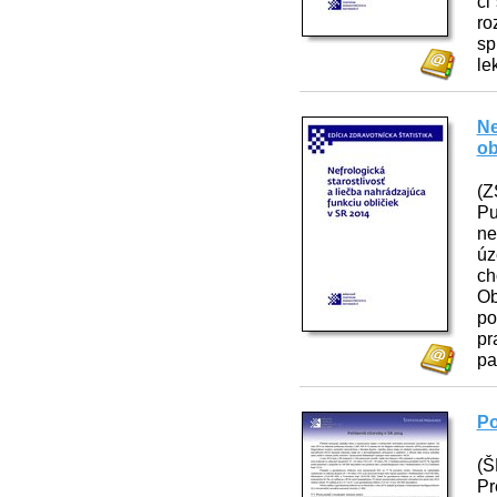
či
ro
sp
le
Ne
ob
(Z
Pu
ne
úz
ch
Ob
po
pr
pa
Po
(Š
Pr