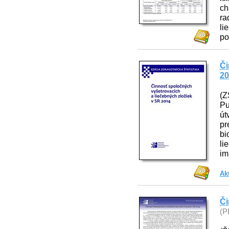
ch
ra
li
po
Či
20
(Z
Pu
út
pr
bi
li
im
Ak
Či
(P