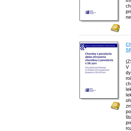
in
ch
pr
ne
Ch
SR
(Z
V 
dy
ro
ch
le
le
oh
zm
po
št
pr
ro