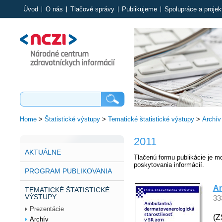
Úvod
O nás
Tlačové správy
Publikujeme
Spolupráce a projek
Home
>
Štatistické výstupy
>
Tematické štatistické výstupy
>
Archív
2011
AKTUÁLNE
Tlačenú formu publikácie je m
poskytovania informácií.
PROGRAM PUBLIKOVANIA
Am
TEMATICKÉ ŠTATISTICKÉ
VÝSTUPY
33
Prezentácie
(Z
Archív