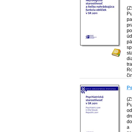
(Z
Pu
pa
pr
po
úd
pä
sp
st
di
tr
Ro
či
Ps
(Z
Pu
od
dr
do
a 