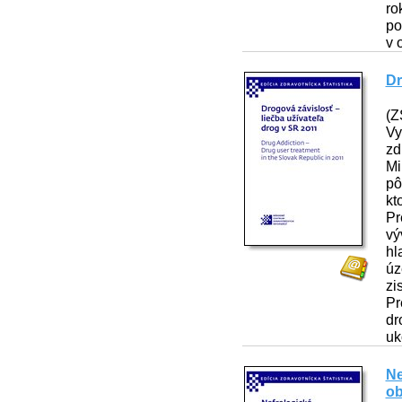
ro
po
v 
Dr
(Z
Vy
zd
Mi
pô
kt
Pr
vý
hl
úz
zi
Pr
dr
uk
Ne
ob