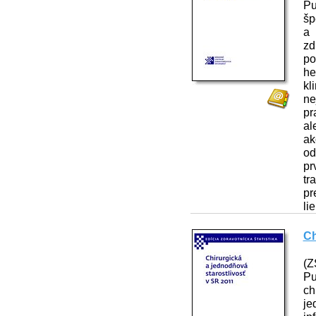
Pu
šp
a 
zd
po
he
kl
ne
pr
al
ak
od
pr
tr
pr
li
Ch
(Z
Pu
ch
je