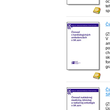
oc
te
sp
Či
(Z
V 
am
po
ch
sk
fo
gr
Či
SR
(Z
Úd