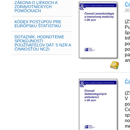
ZÁKONA O LIEKOCH A
Či
ZDRAVOTNÍCKYCH
20
POMÔCKACH
(Z
KÓDEX POSTUPOV PRE
EURÓPSKU ŠTATISTIKU
Pu
šp
DOTAZNÍK: HODNOTENIE
In
SPOKOJNOSTI
po
POUŽÍVATEĽOV DÁT S NZR A
po
ČINNOSŤOU NCZI
pa
an
Či
(Z
V 
po
Ce
s
no
me