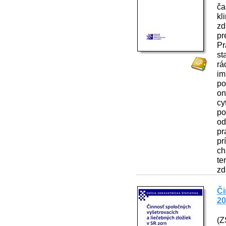
ča
kl
zd
pr
Pr
st
rá
im
po
on
cy
po
od
pr
pr
ch
te
zd
Či
20
(Z