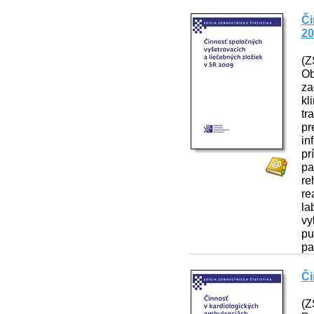
Či
20
(Z
Ob
za
kl
tr
pr
in
pr
pa
re
re
la
vy
pu
pa
Či
(Z