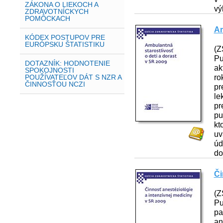
ZÁKONA O LIEKOCH A
vý
ZDRAVOTNÍCKYCH
POMÔCKACH
Am
KÓDEX POSTUPOV PRE
EURÓPSKU ŠTATISTIKU
(Z
Pu
DOTAZNÍK: HODNOTENIE
ak
SPOKOJNOSTI
ro
POUŽÍVATEĽOV DÁT S NZR A
ČINNOSŤOU NCZI
pr
le
pr
pu
kt
uv
úd
do
Či
(Z
Pu
pa
an