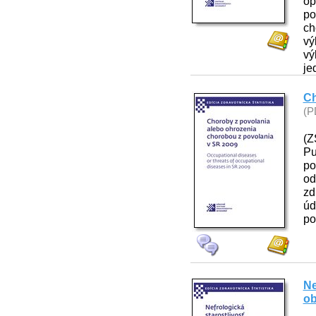
op
po
ch
vý
vý
je
Ch
(P
(Z
Pu
po
od
zd
úd
po
Ne
ob