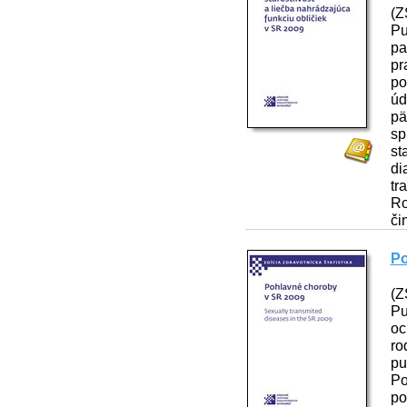
(Z
Pu
pa
pr
po
úd
pä
sp
st
di
tr
Ro
či
Po
(Z
Pu
oc
ro
pu
Po
po