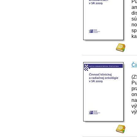
Pu
am
di
sú
no
sp
ka
Či
(Z
Pu
pr
on
na
vý
vý