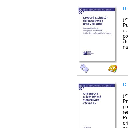
Dr
(Z
Pu
už
po
čl
na
Ch
(Z
Pr
po
re
Pu
pr