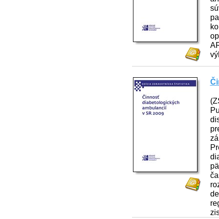
sú
pa
ko
op
AR
vý
Či
(Z
P
di
pr
zá
Pr
di
pä
ča
ro
de
re
zi