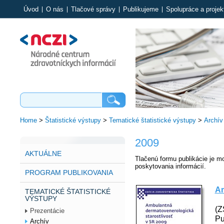
Úvod
O nás
Tlačové správy
Publikujeme
Spolupráce a projek
Home
>
Štatistické výstupy
>
Tematické štatistické výstupy
>
Archív
2009
AKTUÁLNE
Tlačenú formu publikácie je m
poskytovania informácií.
PROGRAM PUBLIKOVANIA
Am
TEMATICKÉ ŠTATISTICKÉ
VÝSTUPY
(Z
Prezentácie
Pu
Archív