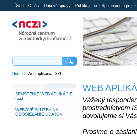
Úvod
O nás
Tlačové správy
Publikujeme
Spolupráce a projek
Home
>
Web aplikácia ISZI
WEB APLIKÁC
SPUSTENIE WEB APLIKÁCIE
ISZI
Vážený respondent 
prostredníctvom IS
WEBOVÉ SLUŽBY NA
ODOSIELANIE ÚDAJOV
dovoľujeme si Vás 
Prosíme o zaslani