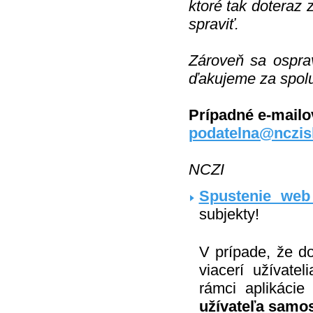
ktoré tak doteraz
spraviť.
Zároveň sa ospra
ďakujeme za spol
Prípadné e-mail
podatelna@nczis
NCZI
Spustenie web 
subjekty!
V prípade, že d
viacerí užívate
rámci aplikáci
užívateľa samos