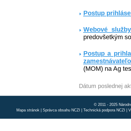
Postup prihláse
Webové služby
predovšetkým sof
Postup a prihl
zamestnávateľo
(MOM) na Ag test
Dátum poslednej akt
© 2011 - 2025 Národn
Mapa stránok
|
Správca obsahu NCZI
|
Technická podpora NCZI
|
V