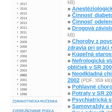
kB)
2017
»
Anestéziologic
2016
2015
»
Činnosť diabet
2014
»
Činnosť odelení
2013
»
Drogová závislo
2012
2011
kB)
2010
»
Choroby z povol
2009
zdravia pri práci
2008
2007
»
Kúpeľná staros
2006
»
Nefrologická st
2005
2004
obličiek v SR 200
2003
»
Neodkladná chi
2002
2002
(PDF, 359 kB
2001
2000
»
Pohlavné choro
1999
»
Potraty v SR 2
1998
»
Psychiatrická s
ZDRAVOTNÍCKA ROČENKA
»
Samovraždy a 
ZVEREJŇOVANIE PODĽA