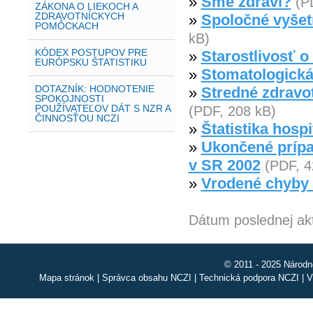
»
Sme zdraví?
(P
ZÁKONA O LIEKOCH A
ZDRAVOTNÍCKYCH
»
Spoločné vyšetr
POMÔCKACH
kB)
KÓDEX POSTUPOV PRE
»
Starostlivosť o
EURÓPSKU ŠTATISTIKU
»
Stomatologická
DOTAZNÍK: HODNOTENIE
»
Stredné zdravo
SPOKOJNOSTI
POUŽÍVATEĽOV DÁT S NZR A
(PDF, 208 kB)
ČINNOSŤOU NCZI
»
Štatistika hosp
»
Ukončené prípa
v SR 2002
(PDF, 4
»
Vrodené chyby 
Dátum poslednej akt
© 2011 - 2025 Národn
Mapa stránok
|
Správca obsahu NCZI
|
Technická podpora NCZI
|
V