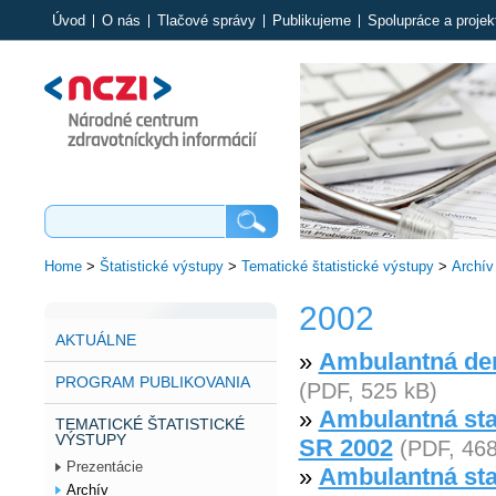
Úvod
O nás
Tlačové správy
Publikujeme
Spolupráce a projek
Home
>
Štatistické výstupy
>
Tematické štatistické výstupy
>
Archív
2002
AKTUÁLNE
»
Ambulantná der
PROGRAM PUBLIKOVANIA
(PDF, 525 kB)
»
Ambulantná star
TEMATICKÉ ŠTATISTICKÉ
VÝSTUPY
SR 2002
(PDF, 468
Prezentácie
»
Ambulantná star
Archív