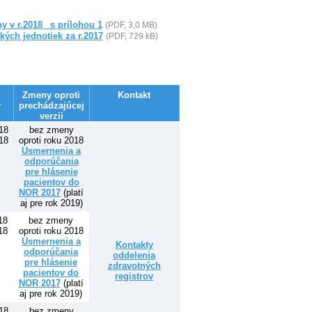
y v r.2018 _s prílohou 1
(PDF, 3,0 MB)
ých jednotiek za r.2017
(PDF, 729 kB)
Zmeny oproti
Kontakt
y
prechádzajúcej
verzii
18
bez zmeny
18
oproti roku 2018
Usmernenia a
odporúčania
pre hlásenie
pacientov do
NOR 2017
(platí
aj pre rok 2019)
18
bez zmeny
18
oproti roku 2018
Usmernenia a
Kontakty
odporúčania
oddelenia
pre hlásenie
zdravotných
pacientov do
registrov
NOR 2017
(platí
aj pre rok 2019)
18
bez zmeny