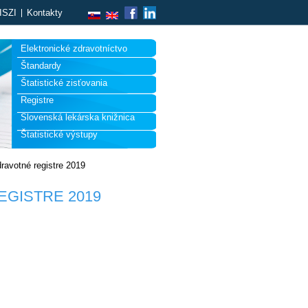
ISZI
Kontakty
Elektronické zdravotníctvo
Štandardy
Štatistické zisťovania
Registre
Slovenská lekárska knižnica
Štatistické výstupy
ravotné registre 2019
GISTRE 2019