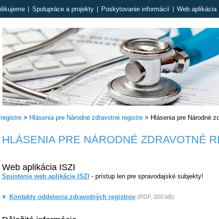
likujeme
Spolupráce a projekty
Poskytovanie informácií
Web aplikácia 
registre
>
Hlásenia pre Národné zdravotné registre
>
Hlásenia pre Národné zd
HLÁSENIA PRE NÁRODNÉ ZDRAVOTNÉ RE
Web aplikácia ISZI
Spustenie web aplikácie ISZI
- prístup len pre spravodajské subjekty!
Kontakty oddelenia zdravotných registrov
(PDF, 300 kB)