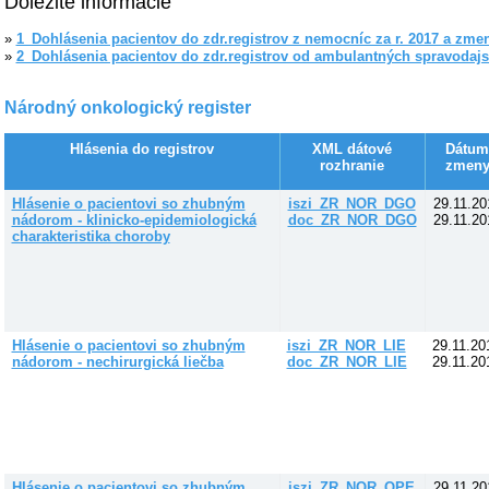
Dôležité informácie
»
1_Dohlásenia pacientov do zdr.registrov z nemocníc za r. 2017 a zmen
»
2_Dohlásenia pacientov do zdr.registrov od ambulantných spravodajsk
Národný onkologický register
Hlásenia do registrov
XML dátové
Dátum
rozhranie
zmen
Hlásenie o pacientovi so zhubným
iszi_ZR_NOR_DGO
29.11.20
nádorom - klinicko-epidemiologická
doc_ZR_NOR_DGO
29.11.20
charakteristika choroby
Hlásenie o pacientovi so zhubným
iszi_ZR_NOR_LIE
29.11.20
nádorom - nechirurgická liečba
doc_ZR_NOR_LIE
29.11.20
Hlásenie o pacientovi so zhubným
iszi_ZR_NOR_OPE
29.11.20