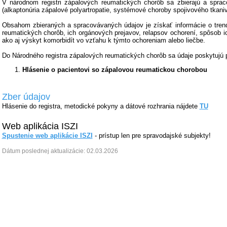
V národnom registri zápalových reumatických chorôb sa zbierajú a spra
(alkaptonúria zápalové polyartropatie, systémové choroby spojivového tkaniv
Obsahom zbieraných a spracovávaných údajov je získať informácie o tren
reumatických chorôb, ich orgánových prejavov, relapsov ochorení, spôsob ich 
ako aj výskyt komorbidít vo vzťahu k týmto ochoreniam alebo liečbe.
Do Národného registra zápalových reumatických chorôb sa údaje poskytujú 
Hlásenie o pacientovi so zápalovou reumatickou chorobou
Zber údajov
Hlásenie do registra, metodické pokyny a dátové rozhrania nájdete
TU
Web aplikácia ISZI
Spustenie web aplikácie ISZI
- prístup len pre spravodajské subjekty!
Dátum poslednej aktualizácie: 02.03.2026