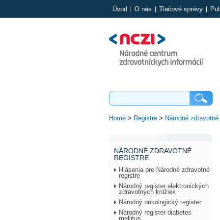
Úvod
O nás
Tlačové správy
Pub
Home
>
Registre
>
Národné zdravotné 
NÁRODNÉ ZDRAVOTNÉ
REGISTRE
Hlásenia pre Národné zdravotné
registre
Národný register elektronických
zdravotných knižiek
Národný onkologický register
Národný register diabetes
mellitus