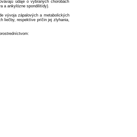
covávajú údaje o vybraných chorobách
a a ankylózne spondilitídy).
de vývoja zápalových a metabolických
liečby, respektíve príčin jej zlyhania,
prostredníctvom: