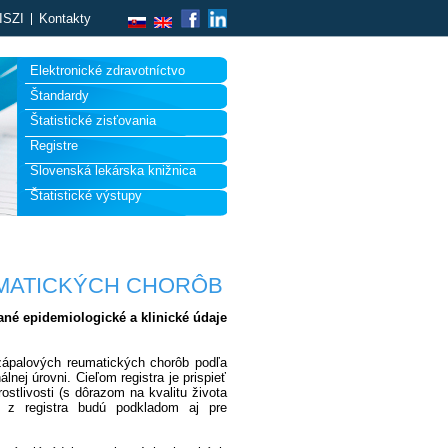
ISZI
Kontakty
Elektronické zdravotníctvo
Štandardy
Štatistické zisťovania
Registre
Slovenská lekárska knižnica
Štatistické výstupy
MATICKÝCH CHORÔB
né epidemiologické a klinické údaje
 zápalových reumatických chorôb podľa
nej úrovni. Cieľom registra je prispieť
ostlivosti (s dôrazom na kvalitu života
je z registra budú podkladom aj pre