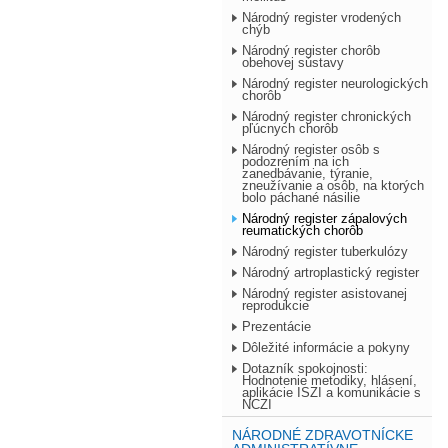
Národný register vrodených
chýb
Národný register chorôb
obehovej sústavy
Národný register neurologických
chorôb
Národný register chronických
pľúcnych chorôb
Národný register osôb s
podozrením na ich
zanedbávanie, týranie,
zneužívanie a osôb, na ktorých
bolo páchané násilie
Národný register zápalových
reumatických chorôb
Národný register tuberkulózy
Národný artroplastický register
Národný register asistovanej
reprodukcie
Prezentácie
Dôležité informácie a pokyny
Dotazník spokojnosti:
Hodnotenie metodiky, hlásení,
aplikácie ISZI a komunikácie s
NCZI
NÁRODNÉ ZDRAVOTNÍCKE