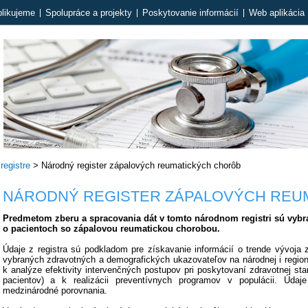
likujeme
Spolupráce a projekty
Poskytovanie informácií
Web aplikácia 
registre
>
Národný register zápalových reumatických chorôb
NÁRODNÝ REGISTER ZÁPALOVÝCH REU
Predmetom zberu a spracovania dát v tomto národnom registri sú vybra
o pacientoch so zápalovou reumatickou chorobou.
Údaje z registra sú podkladom pre získavanie informácií o trende vývoja
vybraných zdravotných a demografických ukazovateľov na národnej i regionál
k analýze efektivity intervenčných postupov pri poskytovaní zdravotnej star
pacientov) a k realizácii preventívnych programov v populácii. Úda
medzinárodné porovnania.