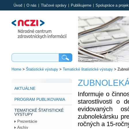
Úvod
O nás
Tlačové správy
Publikujeme
Spolupráce a projek
Home
>
Štatistické výstupy
>
Tematické štatistické výstupy
>
Zubnol
ZUBNOLEKÁ
AKTUÁLNE
Informuje o činno
PROGRAM PUBLIKOVANIA
starostlivosti o 
evidovaných os
TEMATICKÉ ŠTATISTICKÉ
VÝSTUPY
zubnolekársku pre
Prezentácie
ročných a 15-ročn
Archív