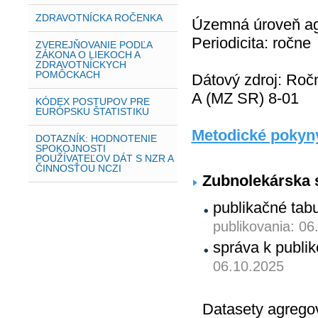
ZDRAVOTNÍCKA ROČENKA
Územná úroveň agr
Periodicita: ročne
ZVEREJŇOVANIE PODĽA
ZÁKONA O LIEKOCH A
ZDRAVOTNÍCKYCH
POMÔCKACH
Dátový zdroj: Roč
A (MZ SR) 8-01
KÓDEX POSTUPOV PRE
EURÓPSKU ŠTATISTIKU
Metodické pokyn
DOTAZNÍK: HODNOTENIE
SPOKOJNOSTI
POUŽÍVATEĽOV DÁT S NZR A
ČINNOSŤOU NCZI
Zubnolekárska s
publikačné tab
publikovania: 06
správa k publ
06.10.2025
Datasety agrego