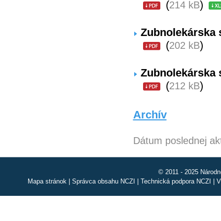
(
)
214 kB
Zubnolekárska s
(
)
202 kB
Zubnolekárska s
(
)
212 kB
Archív
Dátum poslednej akt
© 2011 - 2025 Národn
Mapa stránok
|
Správca obsahu NCZI
|
Technická podpora NCZI
|
V