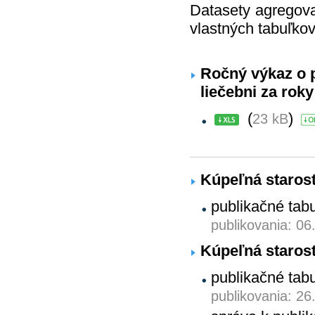
Datasety agregova
vlastných tabuľkov
Ročný výkaz o 
liečebni za rok
(
)
23 kB
Kúpeľná starost
publikačné tab
publikovania: 06
Kúpeľná starost
publikačné tab
publikovania: 26