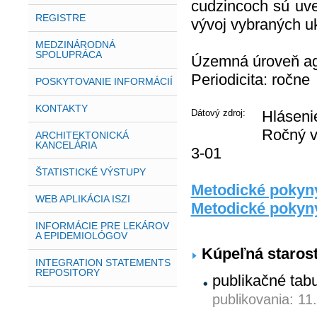
cudzincoch sú uve
REGISTRE
vývoj vybraných u
MEDZINÁRODNÁ
SPOLUPRÁCA
Územná úroveň agr
Periodicita: ročne
POSKYTOVANIE INFORMÁCIÍ
KONTAKTY
Dátový zdroj:
Hláseni
Ročný v
ARCHITEKTONICKÁ
KANCELÁRIA
3-01
ŠTATISTICKÉ VÝSTUPY
Metodické pokyny
WEB APLIKÁCIA ISZI
Metodické pokyn
INFORMÁCIE PRE LEKÁROV
A EPIDEMIOLÓGOV
Kúpeľná starost
INTEGRATION STATEMENTS
REPOSITORY
publikačné tab
publikovania: 11