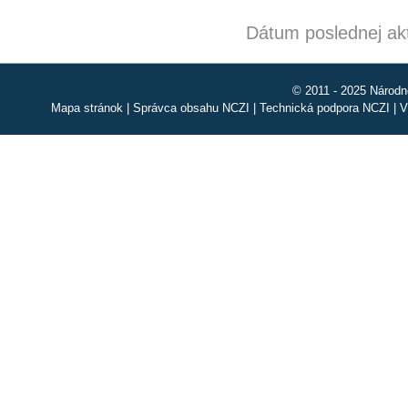
Dátum poslednej akt
© 2011 - 2025 Národn
Mapa stránok
|
Správca obsahu NCZI
|
Technická podpora NCZI
|
V