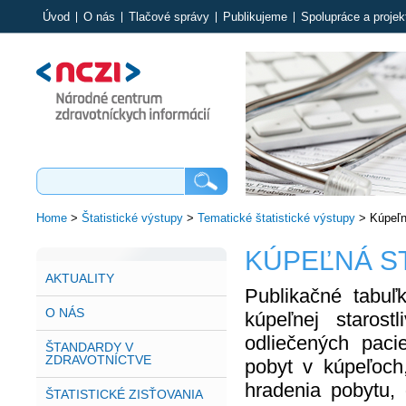
Úvod
O nás
Tlačové správy
Publikujeme
Spolupráce a projek
Home
>
Štatistické výstupy
>
Tematické štatistické výstupy
>
Kúpeľn
KÚPEĽNÁ S
AKTUALITY
Publikačné tabuľ
O NÁS
kúpeľnej starost
odliečených pacie
ŠTANDARDY V
ZDRAVOTNÍCTVE
pobyt v kúpeľoch
hradenia pobytu, 
ŠTATISTICKÉ ZISŤOVANIA