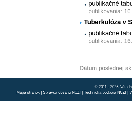
publikačné tab
publikovania: 16
Tuberkulóza v S
publikačné tab
publikovania: 16
Dátum poslednej akt
© 2011 - 2025 Národn
Mapa stránok
|
Správca obsahu NCZI
|
Technická podpora NCZI
|
V