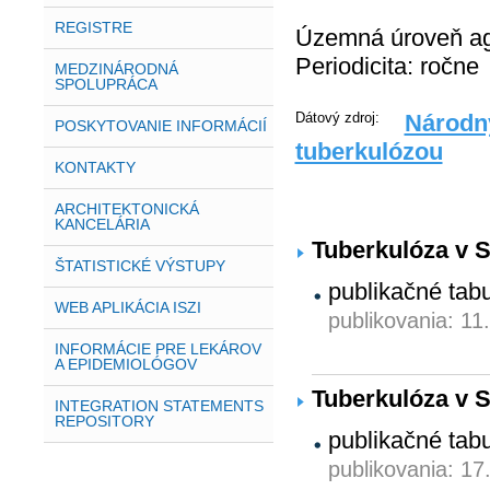
REGISTRE
Územná úroveň agr
Periodicita: ročne
MEDZINÁRODNÁ
SPOLUPRÁCA
Dátový zdroj:
Národný
POSKYTOVANIE INFORMÁCIÍ
tuberkulózou
KONTAKTY
ARCHITEKTONICKÁ
KANCELÁRIA
Tuberkulóza v S
ŠTATISTICKÉ VÝSTUPY
publikačné tab
WEB APLIKÁCIA ISZI
publikovania: 11
INFORMÁCIE PRE LEKÁROV
A EPIDEMIOLÓGOV
Tuberkulóza v S
INTEGRATION STATEMENTS
REPOSITORY
publikačné tab
publikovania: 17