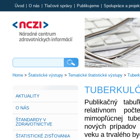
Úvod
O nás
Tlačové správy
Publikujeme
Spolupráce a projek
Home
>
Štatistické výstupy
>
Tematické štatistické výstupy
>
Tuberk
TUBERKUL
AKTUALITY
Publikačný tabu
O NÁS
relatívnom počt
mimopľúcnej tub
ŠTANDARDY V
ZDRAVOTNÍCTVE
nových prípadov t
veku a trvalého by
ŠTATISTICKÉ ZISŤOVANIA