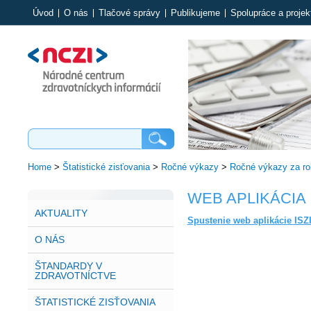
Úvod
O nás
Tlačové správy
Publikujeme
Spolupráce a projek
Home
>
Štatistické zisťovania
>
Ročné výkazy
>
Ročné výkazy za ro
WEB APLIKÁCIA I
AKTUALITY
Spustenie web aplikácie ISZ
O NÁS
ŠTANDARDY V
ZDRAVOTNÍCTVE
ŠTATISTICKÉ ZISŤOVANIA