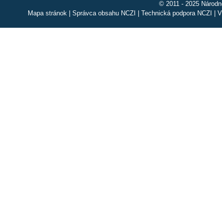
© 2011 - 2025 Národn
Mapa stránok
|
Správca obsahu NCZI
|
Technická podpora NCZI
|
V