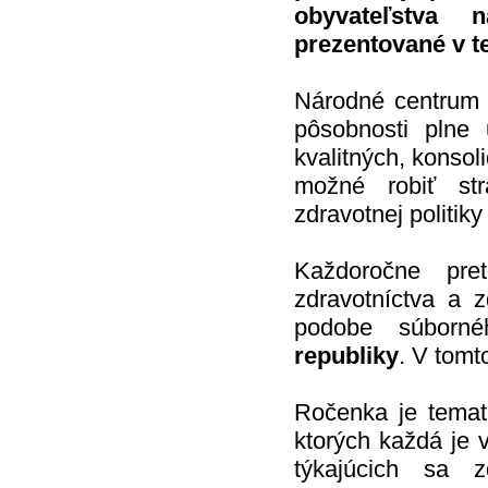
obyvateľstva 
prezentované v te
Národné centrum z
pôsobnosti plne
kvalitných, konsol
možné robiť str
zdravotnej politiky 
Každoročne pre
zdravotníctva a 
podobe súborn
republiky
. V tomt
Ročenka je temati
ktorých každá je v
týkajúcich sa 