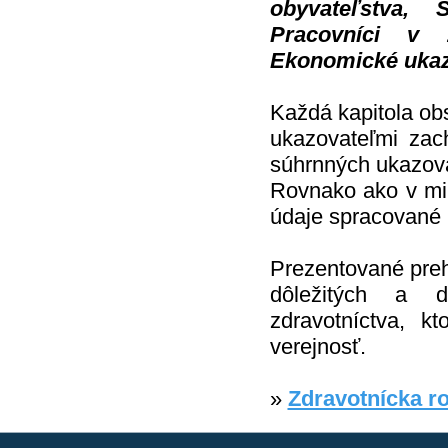
obyvateľstva, 
Pracovníci v 
Ekonomické ukazo
Každá kapitola obs
ukazovateľmi zac
súhrnných ukazova
Rovnako ako v min
údaje spracované n
Prezentované preh
dôležitých a d
zdravotníctva, k
verejnosť.
»
Zdravotnícka r