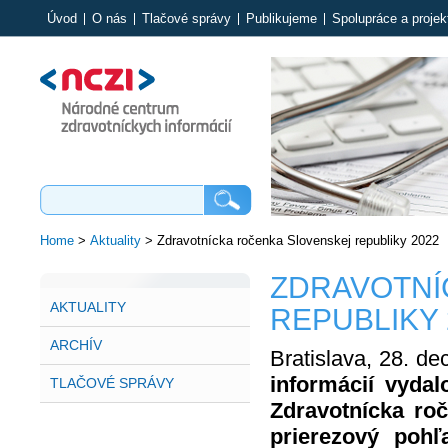
Úvod
O nás
Tlačové správy
Publikujeme
Spolupráce a projek
Home
>
Aktuality
>
Zdravotnícka ročenka Slovenskej republiky 2022
ZDRAVOTNÍ
AKTUALITY
REPUBLIKY 
ARCHÍV
Bratislava, 28. d
informácií vydal
TLAČOVÉ SPRÁVY
Zdravotnícka roč
prierezový pohľ