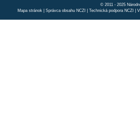
© 2011 - 2025 Národn
Mapa stránok
|
Správca obsahu NCZI
|
Technická podpora NCZI
|
V