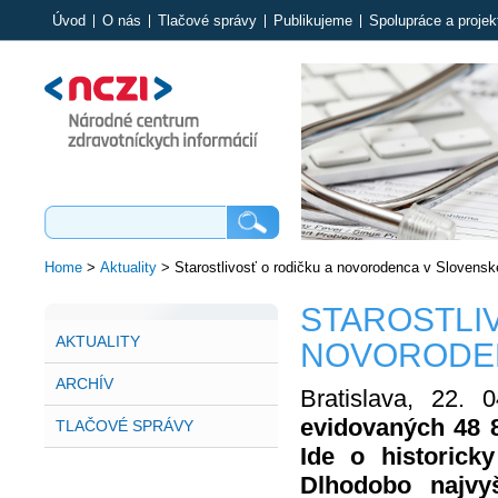
Úvod
O nás
Tlačové správy
Publikujeme
Spolupráce a projek
Home
>
Aktuality
>
Starostlivosť o rodičku a novorodenca v Slovenske
STAROSTLI
AKTUALITY
NOVORODEN
ARCHÍV
Bratislava, 22.
evidovaných 48 
TLAČOVÉ SPRÁVY
Ide o historick
Dlhodobo najvy