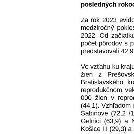
posledných roko
Za rok 2023 evid
medziročný pokle
2022. Od začiatku
počet pôrodov s 
predstavovali 42,
Vo vzťahu ku kraju
žien z Prešovs
Bratislavského k
reprodukčnom v
000 žien v repr
(44,1). Vzhľadom n
Sabinove (72,2 /
Gelnici (63,9) a
Košice III (29,3) a