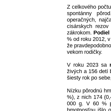
Z celkového počtu
spontánny pôro
operačných, najča
cisárskych rezo
zákrokom.
Podiel
% od roku 2012, 
že pravdepodobnos
vekom rodičky.
V roku 2023 sa
živých a 156 detí
šiesty rok po sebe
Nízku pôrodnú hmo
%), z nich 174 (0
000 g. V 60 % p
hmotnosťou išlo o