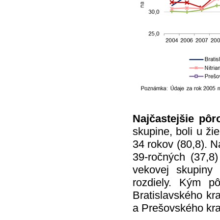
Najčastejšie pôr
skupine, boli u ži
34 rokov (80,8). N
39-ročných (37,8
vekovej skupiny 
rozdiely. Kým p
Bratislavského kr
a Prešovského kra