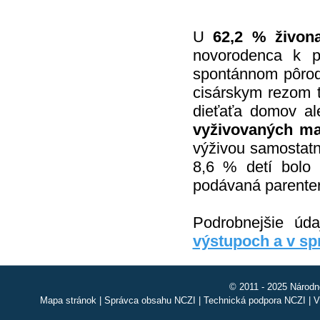
U
62,2 % živon
novorodenca k 
spontánnom pôrode
cisárskym rezom t
dieťaťa domov al
vyživovaných m
výživou samostatn
8,6 % detí bolo
podávaná parenter
Podrobnejšie úd
výstupoch a v s
© 2011 - 2025 Národn
Mapa stránok
|
Správca obsahu NCZI
|
Technická podpora NCZI
|
V