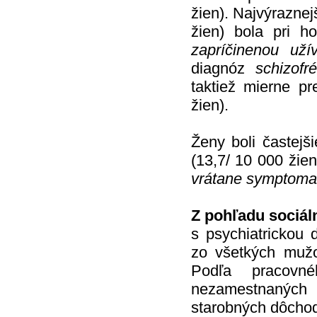
žien). Najvýrazne
žien) bola pri h
zapríčinenou uží
diagnóz
schizof
taktiež mierne p
žien).
Ženy boli častejš
(13,7/ 10 000 žie
vrátane symptoma
Z pohľadu sociál
s psychiatrickou
zo všetkých mužo
Podľa pracovné
nezamestnaných
starobných dôchod