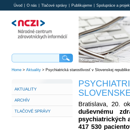
Úvod
O nás
Tlačové správy
Publikujeme
Spolupráce a projek
Home
>
Aktuality
>
Psychiatrická starostlivosť v Slovenskej republik
PSYCHIATR
AKTUALITY
SLOVENSKE
ARCHÍV
Bratislava, 20. 
duševnému zdr
TLAČOVÉ SPRÁVY
psychiatrických
417 530 paciento