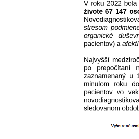
V roku 2022 bol
živote 67 147 o
Novodiagnostikovan
stresom podmien
organické dušev
pacientov) a
afekt
Najvyšší medziroč
po prepočítaní 
zaznamenaný u 1
minulom roku do 
pacientov vo ve
novodiagnostiko
sledovanom obdob