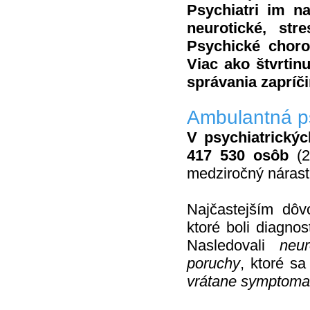
Psychiatri im na
neurotické, st
Psychické chorob
Viac ako štvrtinu
správania zapríč
Ambulantná psy
V psychiatrický
417 530 osôb
(2
medziročný nárast
Najčastejším dôv
ktoré boli diagno
Nasledovali
neu
poruchy
, ktoré s
vrátane symptoma