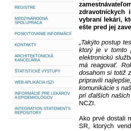
zamestnávateľ
REGISTRE
zdravotníckych 
vybraní lekári, k
MEDZINÁRODNÁ
SPOLUPRÁCA
ešte pred jej zav
POSKYTOVANIE INFORMÁCIÍ
„Takýto postup tes
KONTAKTY
ktorý je v tomto
ARCHITEKTONICKÁ
elektronickú služ
KANCELÁRIA
má reagovať. Ro
ŠTATISTICKÉ VÝSTUPY
dosahom si totiž 
pripravili najlep
WEB APLIKÁCIA ISZI
komunikácie s naš
INFORMÁCIE PRE LEKÁROV
pri ďalších našich
A EPIDEMIOLÓGOV
NCZI.
INTEGRATION STATEMENTS
REPOSITORY
Ako prvé dostali 
SR, ktorých ven