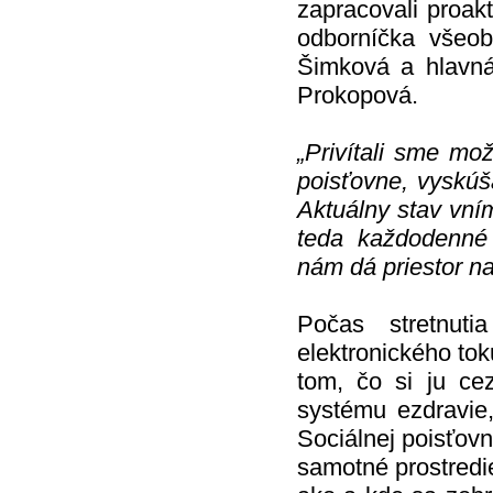
zapracovali proak
odborníčka všeo
Šimková a hlavná
Prokopová.
„Privítali sme mo
poisťovne, vyskúš
Aktuálny stav vní
teda každodenné
nám dá priestor na
Počas stretnut
elektronického tok
tom, čo si ju cez
systému ezdravie
Sociálnej poisťovn
samotné prostredie