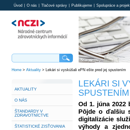
Úvod
O nás
Tlačové správy
Publikujeme
Spolupráce a projek
Home
>
Aktuality
>
Lekári si vyskúšali ePN ešte pred jej spustením
LEKÁRI SI 
AKTUALITY
SPUSTENÍM
O NÁS
Od 1. júna 2022 
Pôjde o ďalšiu 
ŠTANDARDY V
ZDRAVOTNÍCTVE
digitalizácie slu
výhody a zjedn
ŠTATISTICKÉ ZISŤOVANIA