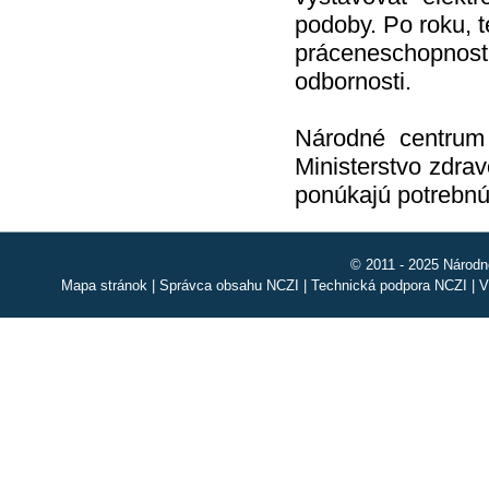
podoby. Po roku, te
práceneschopnosti
odbornosti.
Národné centrum 
Ministerstvo zdra
ponúkajú potrebnú
© 2011 - 2025 Národn
Mapa stránok
|
Správca obsahu NCZI
|
Technická podpora NCZI
|
V