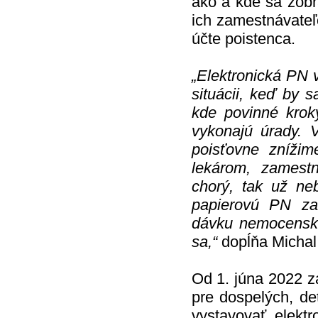
ako a kde sa zobr
ich zamestnávate
účte poistenca.
„Elektronická PN 
situácii, keď by s
kde povinné krok
vykonajú úrady. 
poisťovne zníži
lekárom, zamest
chorý, tak už ne
papierovú PN zam
dávku nemocenské
sa,“
dopĺňa Michal I
Od 1. júna 2022 
pre dospelých, de
vystavovať elektr