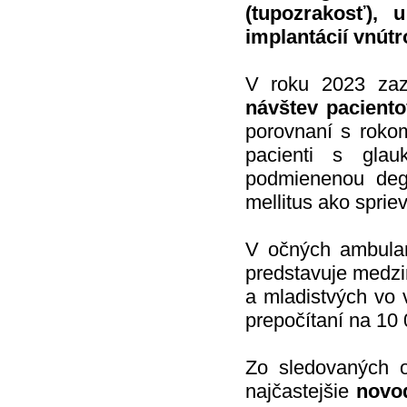
(tupozrakosť), 
implantácií vnútr
V roku 2023 zaz
návštev paciento
porovnaní s roko
pacienti s gla
podmienenou deg
mellitus ako spri
V očných ambula
predstavuje medzir
a mladistvých vo 
prepočítaní na 10 
Zo sledovaných 
najčastejšie
novo