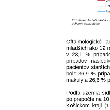
Oftalmologické a
mladších ako 19 ro
v 23,1 % prípad
prípadov násled
pacientov staršíc
bolo 36,9 % príp
makuly a 26,6 % p
Podľa územia sídl
po prepočte na 10
Košickom kraji (1