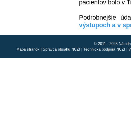
pacientov bolo v T
Podrobnejšie úd
výstupoch a v s
© 2011 - 2025 Národn
Mapa stránok
|
Správca obsahu NCZI
|
Technická podpora NCZI
|
V