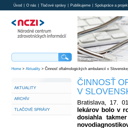
Úvod
O nás
Tlačové správy
Publikujeme
Spolupráce a projek
Home
>
Aktuality
>
Činnosť oftalmologických ambulancií v Slovenskej
ČINNOSŤ O
AKTUALITY
V SLOVENSK
ARCHÍV
Bratislava, 17. 
lekárov bolo v r
TLAČOVÉ SPRÁVY
dosiahla takmer
novodiagnostik