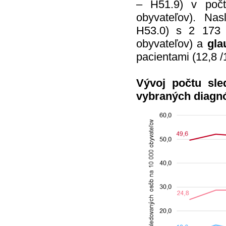
– H51.9) v poč
obyvateľov). Na
H53.0) s 2 173 
obyvateľov) a
gl
pacientami (12,8 /
Vývoj počtu sl
vybraných diagnó