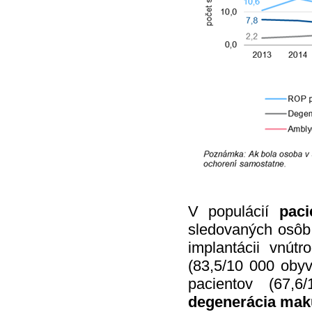
V populácií
pac
sledovaných osô
implantácii vnút
(83,5/10 000 obyv
pacientov (67,
degenerácia mak