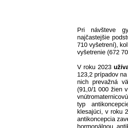
Pri návšteve gy
najčastejšie podst
710 vyšetrení), ko
vyšetrenie (672 70
V roku 2023
užív
123,2 prípadov na
nich prevažná vä
(91,0/1 000 žien 
vnútromaternicovú
typ antikoncepc
klesajúci, v roku
antikoncepcia za
hormonálnou anti