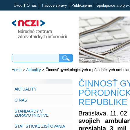
Úvod
O nás
Tlačové správy
Publikujeme
Spolupráce a projek
Home
>
Aktuality
>
Činnosť gynekologických a pôrodníckych ambulanc
ČINNOSŤ G
AKTUALITY
PÔRODNÍCK
REPUBLIKE
O NÁS
ŠTANDARDY V
Bratislava, 11. 02
ZDRAVOTNÍCTVE
svojich ambula
ŠTATISTICKÉ ZISŤOVANIA
presiahla 3 mil