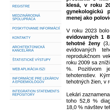
klesá, v roku 2
REGISTRE
gynekologickú 
MEDZINÁRODNÁ
menej ako polovi
SPOLUPRÁCA
POSKYTOVANIE INFORMÁCIÍ
V roku 2023 bolo
evidovaných 1 8
KONTAKTY
tehotné ženy
(3,
ARCHITEKTONICKÁ
evidovaných te
KANCELÁRIA
reprodukčnom veku
ŠTATISTICKÉ VÝSTUPY
roku 2009 sa zníži
%. Pozitívom je
WEB APLIKÁCIA ISZI
tehotenstiev. K
INFORMÁCIE PRE LEKÁROV
tehotných žien, v 
A EPIDEMIOLÓGOV
INTEGRATION STATEMENTS
Lekári zaznamena
REPOSITORY
toho 52,8 % diag
18,0 % návštev te