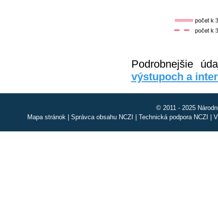
Podrobnejšie úd
výstupoch a inter
© 2011 - 2025 Národn
Mapa stránok
|
Správca obsahu NCZI
|
Technická podpora NCZI
|
V