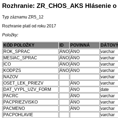
Rozhranie: ZR_CHOS_AKS Hlásenie o
Typ záznamu ZR5_12
Rozhranie platí od roku 2017
Položky:
KÓD POLOŽKY
ID
POVINNÁ
DÁTOVÝ
ROK_SPRAC
ÁNO
ÁNO
varchar
MESIAC_SPRAC
ÁNO
ÁNO
varchar
ICO
ÁNO
ÁNO
varchar
KODPZS
ÁNO
ÁNO
varchar
NAZOV
varchar
OSET_LEK_PRIEZV
ÁNO
varchar
DAT_VYPL_UZV_FORM
ÁNO
date
PACRC
ÁNO
varchar
PACPRIEZVISKO
ÁNO
varchar
PACMENO
ÁNO
varchar
PACPOHLAVIE
varchar