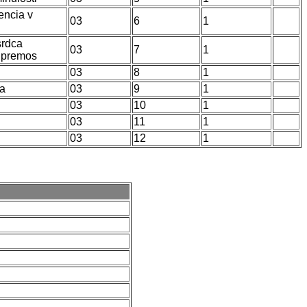
encia v
03
6
1
srdca
03
7
1
 premos
03
8
1
ia
03
9
1
03
10
1
03
11
1
03
12
1