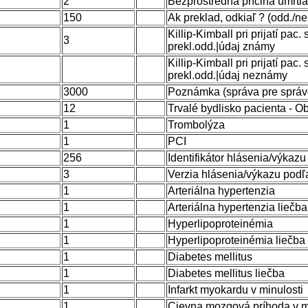
2
Bezprostredná príčina úmrtia
150
Ak preklad, odkiaľ ? (odd./n
Killip-Kimball pri prijatí pac.
3
prekl.odd.|údaj známy
Killip-Kimball pri prijatí pac.
prekl.odd.|údaj neznámy
3000
Poznámka (správa pre správc
12
Trvalé bydlisko pacienta - O
1
Trombolýza
1
PCI
256
Identifikátor hlásenia/výkaz
3
Verzia hlásenia/výkazu podľ
1
Arteriálna hypertenzia
1
Arteriálna hypertenzia liečba
1
Hyperlipoproteinémia
1
Hyperlipoproteinémia liečba
1
Diabetes mellitus
1
Diabetes mellitus liečba
1
Infarkt myokardu v minulosti
1
Cievna mozgová príhoda v m