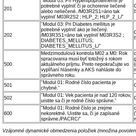
"Modul 03: Pri Hyperlipoproteinémii je
potrebné vyplniť či je ochorenie liečené
201
alebo neliečené. /M03R2S1=áno tak
vyplniť M03R2S2 ; HLP_2; HLP_2_L/"
"Modul 03: Pri Diabetes mellitus je
potrebné vyplniť ako je liečený.
202
/M03R3S1=áno tak vyplniť M03R3S2 ;
DIABETES_MELLITUS;
DIABETES_MELLITUS_L/"
Medzimodulová kontrola M02 a M0: Rok
spracovania musí byť totožný s rokom
500
aktuálneho príjmu. Preto nepokračujte vo
vypĺňaní hlásenky a AKS nahláste do
správneho roku.
"Modul 01: Rodné číslo pacienta je
501
chybné."
"Modul 01: Vek pacienta je nad 120 rokov,
502
uistite sa či je rodné číslo správne."
"Modul 01: Rodné číslo je zrejme
600
nekorektné. Uistite sa, či je zapísané
správne./PACRC/"
Vzájomné dynamické obmedzenia položiek (množina povolený