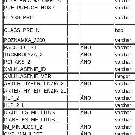
BEZP_PRICINA_UMRTIA
varchar
PRE_PREDCH_HOSP
varchar
CLASS_PRE
varchar
CLASS_PRE_N
bool
POZNAMKA_3000
varchar
PACOBEC_ST
ÁNO
varchar
TROMBOLYZA_2
ÁNO
varchar
PCI_AKS_2
ÁNO
varchar
XMLHLASENIE_ID
varchar
XMLHLASENIE_VER
integer
ARTER_HYPERTENZIA_2
ÁNO
varchar
ARTER_HYPERTENZIA_2L
varchar
HLP_2
ÁNO
varchar
HLP_2_L
varchar
DIABETES_MELLITUS
ÁNO
varchar
DIABETES_MELLITUS_L
varchar
IM_MINULOST_2
ÁNO
varchar
CMP_MINULOST
ÁNO
varchar