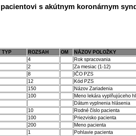
 pacientovi s akútnym koronárnym sy
 TYP
ROZSAH
OM
NÁZOV POLOŽKY
4
Rok spracovania
2
Za mesiac (1-12)
8
IČO PZS
12
Kód PZS
150
Názov Zariadenia
100
Meno lekára vyplňujúceho h
Dátum vyplnenia hlásenia
10
Rodné číslo pacienta
100
Priezvisko pacienta
200
Meno pacienta
1
Pohlavie pacienta