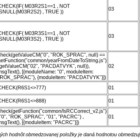
CHECK(IF( M03R2S1==1 , NOT
03
ISNULL(M03R2S2) , TRUE ))
CHECK(IF( M03R3S1==1 , NOT
03
ISNULL(M03R3S2) , TRUE ))
check(getValueCM("0", "ROK_SPRAC", null) ==
getFunction("common/yearFromDateToString.js")
(getValueCM("02", "PACDATVYK", null)),
02
msgText(), [{moduleName: "0", moduleItem:
"ROK_SPRAC"}, {moduleItem: "PACDATVYK"}])
CHECK(R6S1<>777)
01
CHECK(R6S1<>888)
01
check(getFunction("common/IsRCCorrect_v2.js")
("0", "ROK_SPRAC", "01", "PACRC") ,
01
msgText(), [{moduleItem: "PACRC"}])
ch hodnôt obmedzovanej položky je daná hodnotou obmedzujú