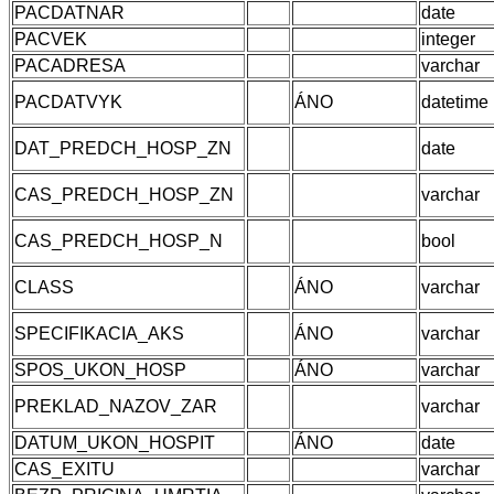
PACDATNAR
date
PACVEK
integer
PACADRESA
varchar
PACDATVYK
ÁNO
datetime
DAT_PREDCH_HOSP_ZN
date
CAS_PREDCH_HOSP_ZN
varchar
CAS_PREDCH_HOSP_N
bool
CLASS
ÁNO
varchar
SPECIFIKACIA_AKS
ÁNO
varchar
SPOS_UKON_HOSP
ÁNO
varchar
PREKLAD_NAZOV_ZAR
varchar
DATUM_UKON_HOSPIT
ÁNO
date
CAS_EXITU
varchar