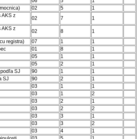
06
5
1
emocnica)
02
5
1
 s AKS z
02
7
1
 s AKS z
02
8
1
u registra)
07
1
1
bec
01
8
1
05
1
1
05
2
1
u podľa SJ
90
1
1
a SJ
90
2
1
03
1
1
03
1
2
03
2
1
03
2
2
03
3
1
03
3
2
03
4
1
inulosti
03
5
1