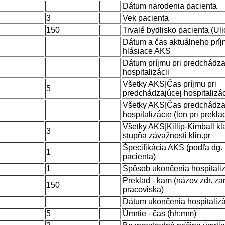
Dátum narodenia pacienta
3
Vek pacienta
150
Trvalé bydlisko pacienta (Ulic
Dátum a čas aktuálneho príj
hlásiace AKS
Dátum príjmu pri predchádza
hospitalizácii
Všetky AKS|Čas príjmu pri
5
predchádzajúcej hospitalizáci
Všetky AKS|Čas predchádza
hospitalizácie (len pri prekla
Všetky AKS|Killip-Kimball kla
3
stupňa závažnosti klin.pr
Špecifikácia AKS (podľa dg. 
1
pacienta)
1
Spôsob ukončenia hospitali
Preklad - kam (názov zdr. za
150
pracoviska)
Dátum ukončenia hospitaliz
5
Úmrtie - čas (hh:mm)