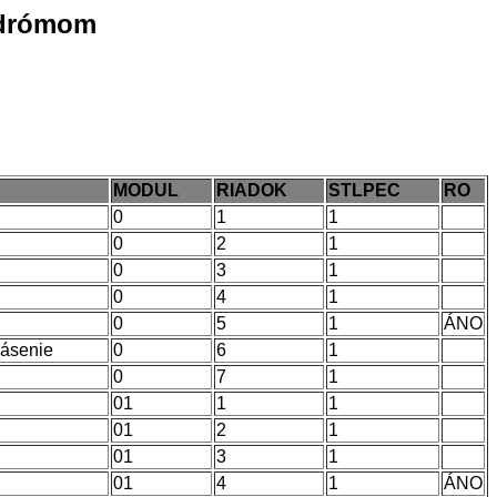
ndrómom
MODUL
RIADOK
STLPEC
RO
0
1
1
0
2
1
0
3
1
0
4
1
0
5
1
ÁNO
lásenie
0
6
1
0
7
1
01
1
1
01
2
1
01
3
1
01
4
1
ÁNO