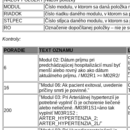
MODUL
Číslo modulu, v ktorom sa daná položka 
RIADOK
číslo riadku daného modulu, v ktorom sa
STĹPEC
Číslo stĺpca daného modulu, v ktorom sa
RO
Označenie dopočítanej položky – nie je 
Kontroly:
PORADIE
TEXT OZNAMU
Modul 02: Dátum príjmu pri
predchádzajúcej hospitalizácií musí byť
6
menší alebo rovný ako ako dátum
n
aktuálneho príjmu. / M02R1 >= M02R2/
"Modul 06: Ak pacient exitoval, uvedenie
16
príčiny smrti je povinné."
"Modul 03: Pri Arteriálnej hypertenzií je
potrebné vyplniť či je ochorenie liečené
alebo neliečené. /M03R1S1=áno tak
200
vyplniť M03R1S2 ;
ARTER_HYPERTENZIA_2;
ARTER_HYPERTENZIA_2L/"