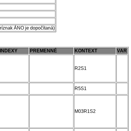
príznak ÁNO je dopočítaná)
INDEXY
PREMENNÉ
KONTEXT
VAR
R2S1
R5S1
M03R1S2