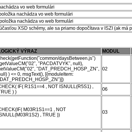
nachádza vo web formulári
 položka nachádza vo web formulári
 položka nachádza vo web formulári
súčasťou XSD schémy, ale sa priamo dopočítava v ISZI (ak má 
LOGICKÝ VÝRAZ
MODUL
check(getFunction("common/daysBetween.js")
(getValueCM("02", "PACDATVYK", null),
getValueCM("02", "DAT_PREDCH_HOSP_ZN",
02
ull) ) <= 0, msgText(), [{moduleItem:
"DAT_PREDCH_HOSP_ZN"}])
CHECK( IF( R1S1==4 , NOT ISNULL(R5S1) ,
06
TRUE ) )
CHECK(IF( M03R1S1==1 , NOT
03
ISNULL(M03R1S2) , TRUE ))