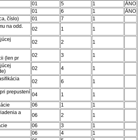
01
5
1
ÁNO
01
6
1
ÁNO
a, číslo)
01
7
1
mu na odd.
02
1
1
júcej
02
2
1
02
3
1
i (len pr
júcej
02
4
1
de)
sifikácia
02
6
1
pri prepustení
04
1
1
zácie
06
1
1
riadenia a
06
2
1
ácie
06
3
1
06
4
1