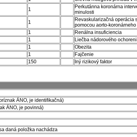
Perkutánna koronárna interv
1
minulosti
Revaskularizačná operácia 
1
pomocou aorto-koronárneho
1
Renálna insuficiencia
1
Liečba nádorového ochoren
1
Obezita
1
Fajčenie
150
Iný rizikový faktor
príznak ÁNO, je identifikačná)
ak ÁNO, je povinná)
 sa daná položka nachádza