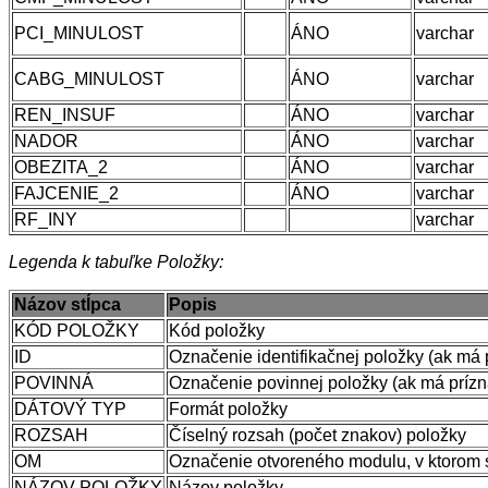
PCI_MINULOST
ÁNO
varchar
CABG_MINULOST
ÁNO
varchar
REN_INSUF
ÁNO
varchar
NADOR
ÁNO
varchar
OBEZITA_2
ÁNO
varchar
FAJCENIE_2
ÁNO
varchar
RF_INY
varchar
Legenda k tabuľke Položky:
Názov stĺpca
Popis
KÓD POLOŽKY
Kód položky
ID
Označenie identifikačnej položky (ak má 
POVINNÁ
Označenie povinnej položky (ak má prízn
DÁTOVÝ TYP
Formát položky
ROZSAH
Číselný rozsah (počet znakov) položky
OM
Označenie otvoreného modulu, v ktorom
NÁZOV POLOŽKY
Názov položky